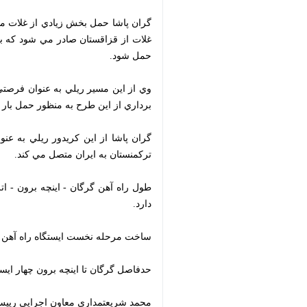
قزاقستان صادر مي شود كه با بهره بردار
وي از اين مسير ريلي به عنوان فرصتي من
اين طرح به منظور حمل بار كشورهاي همسا
گران پاشا از اين كريدور ريلي به عنوان
ايران متصل مي كند.
طول راه آهن گرگان - اينچه برون - اترك - بركت در كشورهاي قزاقستان، تركمنست
ساخت مرحله نخست ايستگاه راه آهن اينچه برون ب
حدفاصل گرگان تا اينچه برون چهار ايستگ
محمد شريعتمداري معاون اجرايي رييس جمه
7329/1654/ 2025