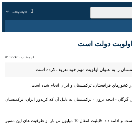
ایرنا TV
بازار
زندگی
سایر
ويت دولت است
کد مطلب:
81375326
را به عنوان اولويت مهم خود تعريف كرده است.
رگان - اينچه برون - تركمنستان به دليل آن كه كريدور ايران، تركمنستان و
وي اين خط ريلي بين المللي را متصل كننده كشورهاي آسياي ميانه به خليج فارس و كشورهاي جنوب شرق آسيا دانست و ادامه داد: قابليت انتقال 10 ميليون تن بار از ظرفيت هاي اين مسير ريلي