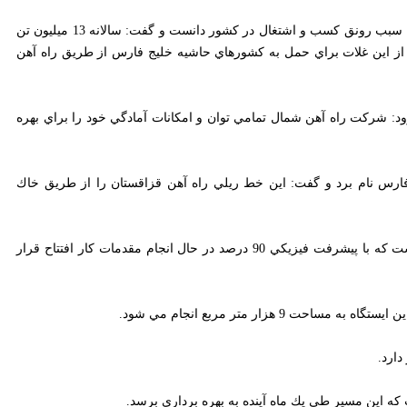
گران پاشا حمل بخش زيادي از غلات مازاد تركمنستان و جنوب روسيه با هزينه اندك به ايران از طريق اين راه آهن را سبب رونق كسب و اشتغال در كشور دانست و گفت: سالانه 13 ميليون تن غلات از
براي حمل به كشورهاي حاشيه خليج فارس از طريق راه آهن حمل شود.
ت راه آهن شمال تمامي توان و امكانات آمادگي خود را براي بهره برداري از
م برد و گفت: اين خط ريلي راه آهن قزاقستان را از طريق خاك تركمنستان به
تر مربع انجام مي شود.
د.
ن مسير طي يك ماه آينده به بهره برداري برسد.