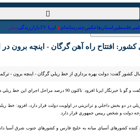
سیاست‌خارجی
علمی
فلسطین
استان‌ها
عکس
چندرسانه‌ای
ور: افتتاح راه آهن گرگان - اينچه برون در اول
 كشور گفت: دولت بهره برداري از خط ريلي گرگان - اينچه برون - تركمنستان 
ل اجراي اين خط ريلي در كشورهاي قزاقستان، تركمنستان و ايران انجام شده است.
ي در دو بخش داخلي و ترانزيتي در اولويت دولت قرار دارد، افزود: خط ريلي گ
 دولت و شخص رييس جمهوري قرار دارد.