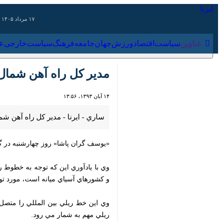
۱۷ مرداد ۱۴۰۵
عناوین‌
سیاست
اقتصاد
ورزش
جهان
جامعه
فرهنگ
مدير كل راه آهن شمال كش
۱۴ آبان ۱۳۹۳، ۱۳:۵۶
ساري - ايرنا - مدير كل راه آهن شمال
«يوسف گران پاشا» روز چهارشنبه در گفت و گو با خبرنگار ايرنا افزود: تاكنون 90 درصد مراح
وي با يادآوري اين كه توجه به خطوط ريل
كشورهاي آسياي ميانه است، مورد توجه
مهم به شمار مي رود.