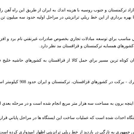
ي از اين خط ريلي ترانزيتي در مراحل اوليه حدود سه ميليون تن از اين غلات 
اسب براي توسعه مبادلات تجاري بخصوص صادرات غيرنفتي نام برد و افزود: شرك
يه تركمنستان و قزاقستان مد نظر دارد.
 كوتاه ترين مسير براي حمل كالا از قزاقستان به كشورهاي حاشيه خليج فارس نا
ان و ايران حدود 908 كيلومتر است كه با پيشرفت فيزيكي 90 درصد در حال انجام مقدمات كار افتتاح قرار دارد.
ه مساحت سه هزار متر مربع انجام شده است و در مرحله بعدي اين ايستگاه به مساحت 9 هزار م
اه احداث شده است كه عمليات ساخت اين ايستگاه ها در مراحل پاياني قرار دار
وري به تازگي در بازديد از خط ريلي ترانزيتي اظهار اميدواري كرده است كه اي