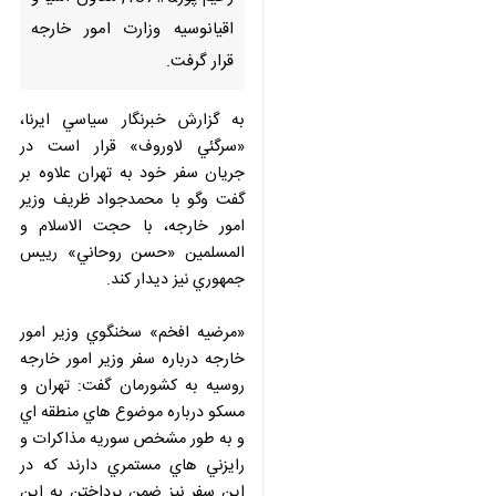
روسيه در راس يك هيات بلندپايه
سياسي براي ديدار و گفت وگو با
مقام هاي كشورمان سه شنبه شب
وارد تهران شد و مورد استقبال
&#171;ابراهيم رحيم پور&#187;
معاون آسيا و اقيانوسيه وزارت
امور خارجه قرار گرفت.
به گزارش خبرنگار سياسي ايرنا،
«سرگئي لاوروف» قرار است در جريان
سفر خود به تهران علاوه بر گفت وگو با
محمدجواد ظريف وزير امور خارجه، با
حجت الاسلام و المسلمين «حسن
روحاني» رييس جمهوري نيز ديدار كند.
×
♿︎
«مرضيه افخم» سخنگوي وزير امور
×
خارجه درباره سفر وزير امور خارجه