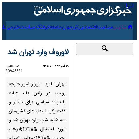
۱۸ مرداد ۱۴۰۵
عناوین‌
سیاست
اقتصاد
ورزش
جهان
جامعه
فرهنگ
لاوروف وارد تهران شد
۱۹ آذر ۱۳۹۲، ۲۳:۵۷
کد مطلب:
80945681
تهران- ايرنا - وزير امور خارجه