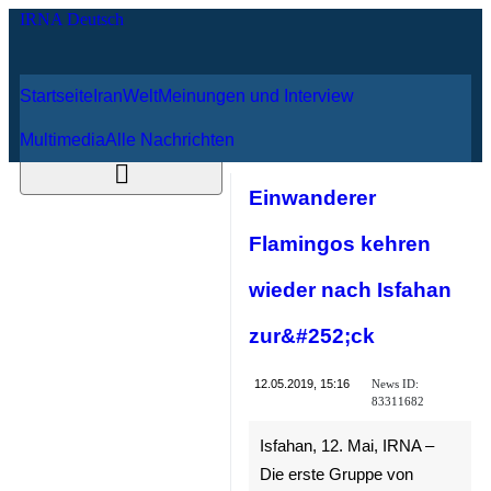
Startseite
Iran
Welt
8. August 2026
Meinungen und Interview
Multimedia
Alle Nachrichten
Einwanderer
Flamingos kehren
wieder nach
Isfahan
zur&#252;ck
News ID:
12.05.2019, 15:16
83311682