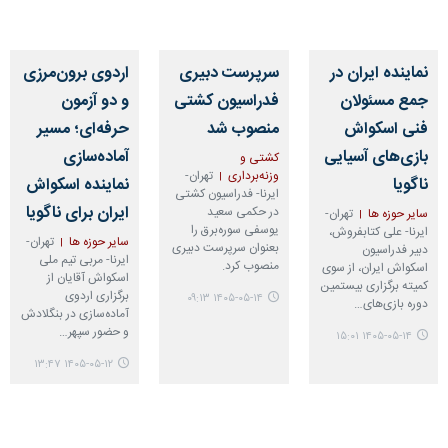
نماینده ایران در
سرپرست دبیری
اردوی برون‌مرزی
جمع مسئولان
فدراسیون کشتی
و دو آزمون
فنی اسکواش
منصوب شد
حرفه‌ای؛ مسیر
بازی‌های آسیایی
آماده‌سازی
کشتی و
وزنه‌برداری
تهران-
ناگویا
نماینده اسکواش
ایرنا- فدراسیون کشتی
ایران برای ناگویا
در حکمی سعید
سایر حوزه ها
تهران-
یوسفی سوره‌برق را
ایرنا- علی کتابفروش،
سایر حوزه ها
تهران-
بعنوان سرپرست دبیری
دبیر فدراسیون
ایرنا- مربی تیم ملی
منصوب کرد.
اسکواش ایران، از سوی
اسکواش آقایان از
کمیته برگزاری بیستمین
برگزاری اردوی
۱۴۰۵-۰۵-۱۴ ۰۹:۱۳
دوره بازی‌های…
آماده‌سازی در بنگلادش
و حضور سپهر…
۱۴۰۵-۰۵-۱۴ ۱۵:۰۱
۱۴۰۵-۰۵-۱۲ ۱۳:۴۷
♿︎