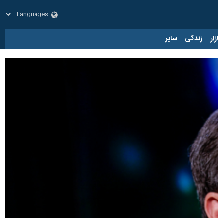
زار
زندگی
سایر