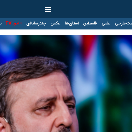
ت‌خارجی
علمی
فلسطین
استان‌ها
عکس
چندرسانه‌ای
ایرنا TV
با